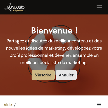
Se rendre au contenu
Bienvenue !
Partagez et discutez du meilleur contenu et des
nouvelles idées de marketing, développez votre
profil professionnel et devenez ensemble un
meilleur spécialiste du marketing.
S'inscrire
Annuler
Aide