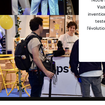
Notre 
Vis
inventio
teste
l'évoluti