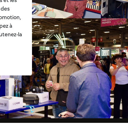
 et les
 des
romotion,
ipez à
outenez-la